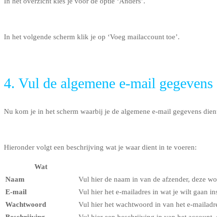
In het overzicht kies je voor de optie ‘Anders’.
In het volgende scherm klik je op ‘Voeg mailaccount toe’.
4. Vul de algemene e-mail gegevens 
Nu kom je in het scherm waarbij je de algemene e-mail gegevens dient 
Hieronder volgt een beschrijving wat je waar dient in te voeren:
Wat
Naam
Vul hier de naam in van de afzender, deze wo
E-mail
Vul hier het e-mailadres in wat je wilt gaan ins
Wachtwoord
Vul hier het wachtwoord in van het e-mailadr
Beschrijving
Vul hier een beschrijving in van het account, 