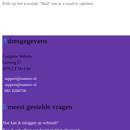
Klik op het icoontje ‘Mail’ om je e-mail te openen.
Adresgegevens
Complete Website
Lierweg 57
2678 CT De Lier
support@esmero.nl
support@esmero.nl
085 8200750
5 meest gestelde vragen
Hoe kan ik inloggen op webmail?