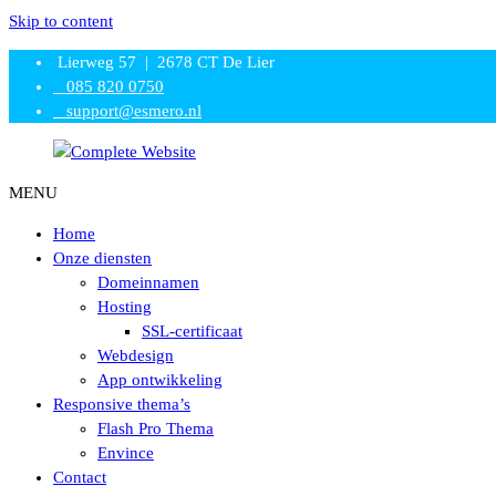
Skip to content
Lierweg 57 | 2678 CT De Lier
085 820 0750
support@esmero.nl
MENU
Complete
Website
Home
Onze diensten
Domeinnamen
Hosting
SSL-certificaat
Webdesign
App ontwikkeling
Responsive thema’s
Flash Pro Thema
Envince
Contact