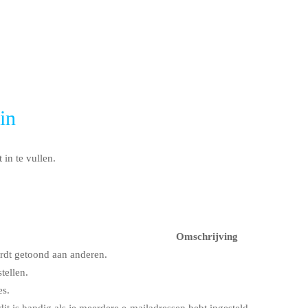
in
in te vullen.
Omschrijving
rdt getoond aan anderen.
tellen.
es.
dit is handig als je meerdere e-mailadressen hebt ingesteld.