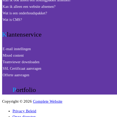
Kan ik ook alleen een hostingpakket afnemen?
Kan ik alleen een website afnemen?
Wat is een onderhoudspakket?
Wat is CMS?
Klantenservice
E-mail instellingen
Mixed content
Teamviewer downloaden
SSL Certificaat aanvragen
Offerte aanvragen
Portfolio
Copyright © 2026
Complete Website
Privacy Beleid
Onze diensten