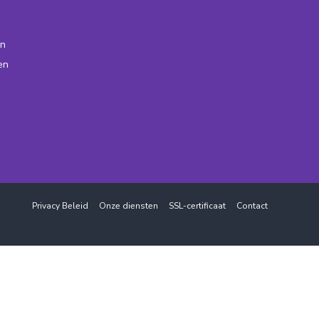
n
en
Privacy Beleid
Onze diensten
SSL-certificaat
Contact