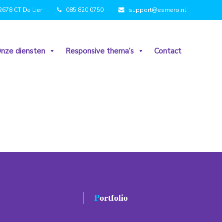
2678 CT De Lier
085 820 0750
support@esmero.nl
nze diensten
Responsive thema’s
Contact
Portfolio