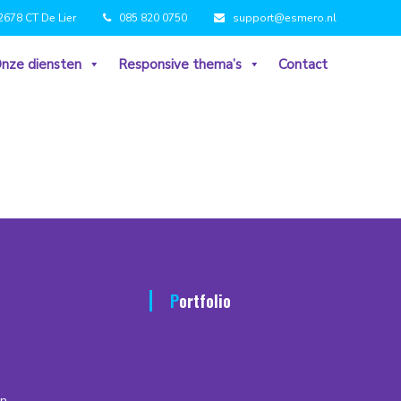
2678 CT De Lier
085 820 0750
support@esmero.nl
nze diensten
Responsive thema’s
Contact
Portfolio
n