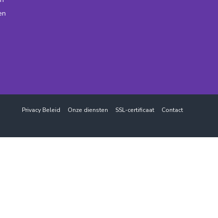
en
Privacy Beleid
Onze diensten
SSL-certificaat
Contact