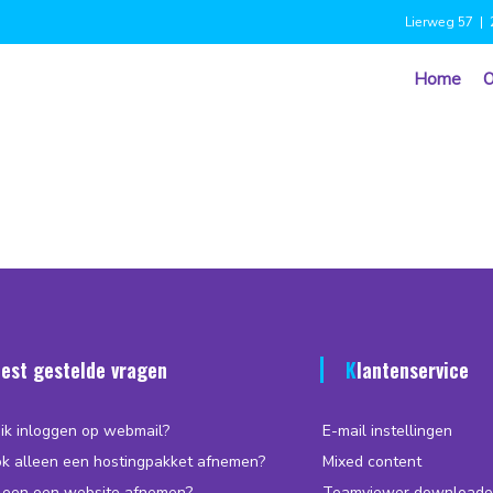
Lierweg 57 | 
Home
O
eest gestelde vragen
Klantenservice
ik inloggen op webmail?
E-mail instellingen
ok alleen een hostingpakket afnemen?
Mixed content
lleen een website afnemen?
Teamviewer downloade