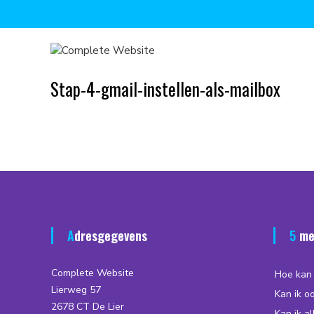
Skip
to
content
C
o
m
Stap-4-gmail-instellen-als-mailbox
p
l
e
t
e
W
e
b
s
Adresgegevens
5 m
i
t
Complete Website
Hoe kan 
e
Lierweg 57
Kan ik o
2678 CT De Lier
Kan ik a