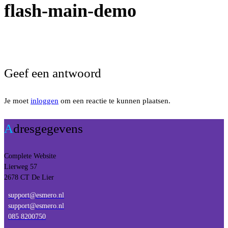
flash-main-demo
e
Geef een antwoord
Je moet
inloggen
om een reactie te kunnen plaatsen.
Adresgegevens
Complete Website
Lierweg 57
2678 CT De Lier
support@esmero.nl
support@esmero.nl
085 8200750