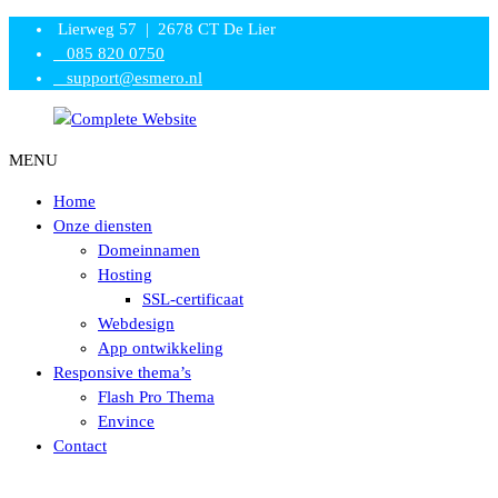
Skip
Lierweg 57 | 2678 CT De Lier
to
085 820 0750
content
support@esmero.nl
MENU
C
o
Home
m
Onze diensten
p
Domeinnamen
l
Hosting
e
SSL-certificaat
t
Webdesign
e
App ontwikkeling
W
Responsive thema’s
e
Flash Pro Thema
b
Envince
s
Contact
i
t